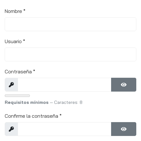
Nombre
*
Usuario
*
Contraseña
*
Mostrar
Mostra
Requisitos mínimos
— Caracteres: 8
Confirme la contraseña
*
Mostrar
Mostra