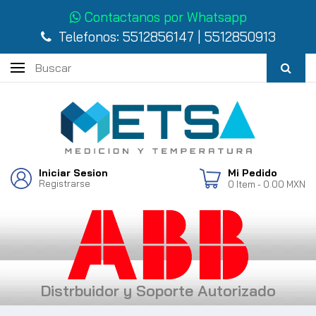
Contactanos por Whatsapp
Telefonos:
5512856147
|
5512850913
Iniciar Sesion
Mi Pedido
Registrarse
0
Item
- 0.00 MXN
Distrbuidor y Soporte Autorizado