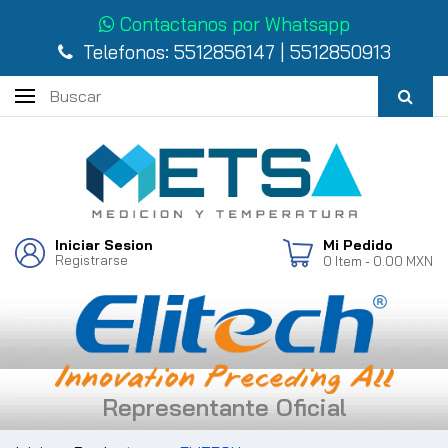
Contactanos por Whatsapp
Telefonos:
5512856147
|
5512850913
Iniciar Sesion
Mi Pedido
Registrarse
0
Item
- 0.00 MXN
Representante Oficial