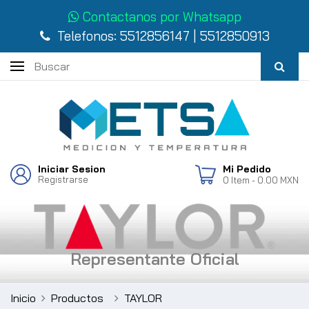
Contactanos por Whatsapp
Telefonos:
5512856147
|
5512850913
Iniciar Sesion
Mi Pedido
Registrarse
0
Item
- 0.00 MXN
Representante Oficial
Inicio
Productos
TAYLOR