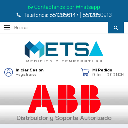
Contactanos por Whatsapp
Telefonos:
5512856147
|
5512850913
Iniciar Sesion
Mi Pedido
Registrarse
0
Item
- 0.00 MXN
Distrbuidor y Soporte Autorizado