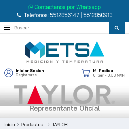
Contactanos por Whatsapp
Telefonos:
5512856147
|
5512850913
Iniciar Sesion
Mi Pedido
Registrarse
0
Item
- 0.00 MXN
Representante Oficial
Inicio
Productos
TAYLOR