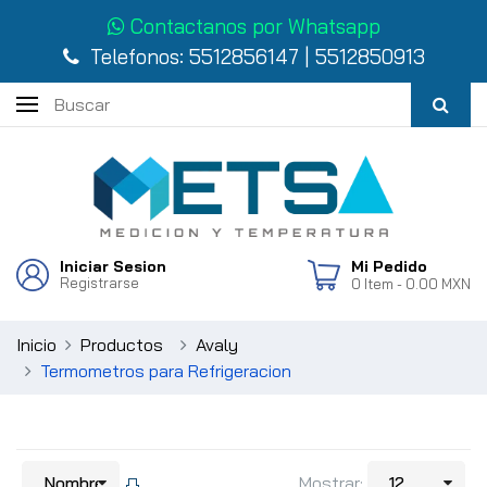
Contactanos por Whatsapp
Telefonos:
5512856147
|
5512850913
Iniciar Sesion
Mi Pedido
Registrarse
0
Item
- 0.00 MXN
Inicio
Productos
Avaly
Termometros para Refrigeracion
Mostrar: