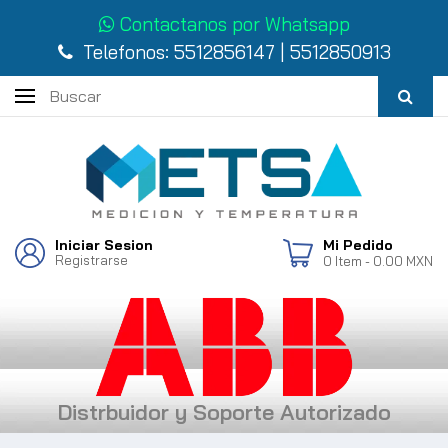
Contactanos por Whatsapp
Telefonos:
5512856147
|
5512850913
Iniciar Sesion
Mi Pedido
Registrarse
0
Item
- 0.00 MXN
Distrbuidor y Soporte Autorizado