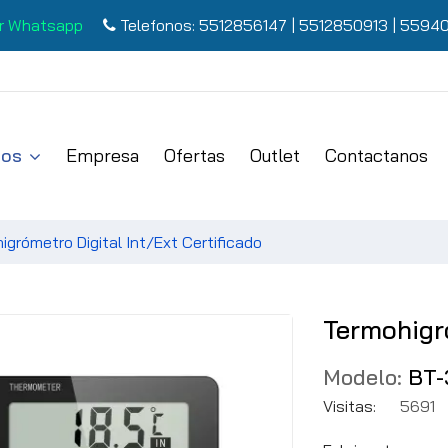
r Whatsapp
Telefonos:
5512856147
|
5512850913
|
55940
tos
Empresa
Ofertas
Outlet
Contactanos
igrómetro Digital Int/Ext Certificado
Termohigró
Modelo:
BT-
Visitas:
5691