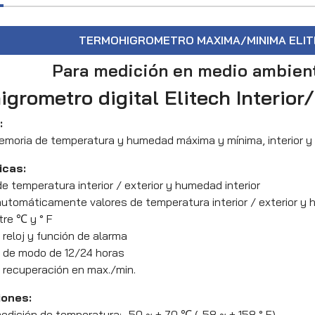
TERMOHIGROMETRO MAXIMA/MINIMA ELIT
Para medición en medio ambient
grometro digital Elitech Interior/
:
moria de temperatura y humedad máxima y mínima, interior y ex
icas:
 de temperatura interior / exterior y humedad interior
utomáticamente valores de temperatura interior / exterior y 
tre ℃ y ° F
 reloj y función de alarma
r de modo de 12/24 horas
 recuperación en max./min.
iones:
edición de temperatura: -50 ~ + 70 ℃ (-58 ~ + 158 ° F)