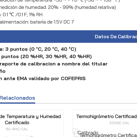
medición de humedad: 20% - 99% (humedad relativa)
: 0.1 ℃ /0.1 F; 1% RH
alimentación: batería de 1.5V DC 7
Datos De Calibra
: 3 puntos (0 °C, 20 °C, 40 °C)
 puntos (20 %HR, 30 %HR, 40 %HR)
reporte de calibracion a nombre del titular
año
n ante EMA validado por COFEPRIS
Relacionados
 de Temperatura y Humedad
Termohigrómetro Certifica
Certificado
5535E-CAL
RC-4HC-CAL