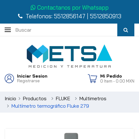
Contactanos por Whatsapp
Telefonos:
5512856147
|
5512850913
Iniciar Sesion
Mi Pedido
Registrarse
0
Item
- 0.00 MXN
Inicio
Productos
FLUKE
Multimetros
Multímetro termográfico Fluke 279