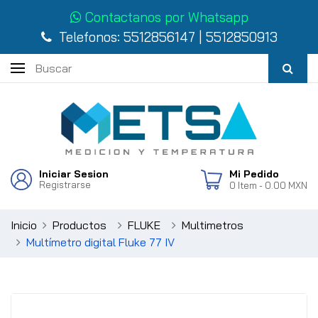
Contactanos por Whatsapp
Telefonos:
5512856147
|
5512850913
Iniciar Sesion
Mi Pedido
Registrarse
0
Item
- 0.00 MXN
Inicio
Productos
FLUKE
Multimetros
Multímetro digital Fluke 77 IV