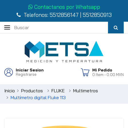
Contactanos por Whatsapp
Telefonos:
5512856147
|
5512850913
Iniciar Sesion
Mi Pedido
Registrarse
0
Item
- 0.00 MXN
Inicio
Productos
FLUKE
Multimetros
Multímetro digital Fluke 113