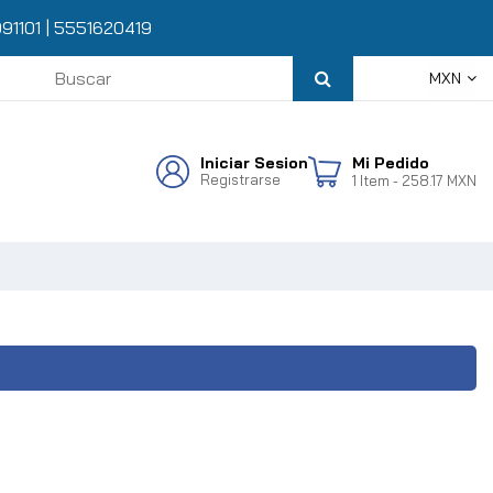
91101
|
5551620419
MXN
Iniciar Sesion
Mi Pedido
Registrarse
1
Item
- 258.17 MXN