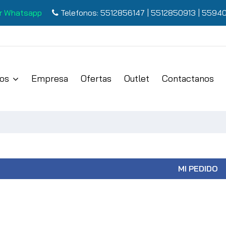
r Whatsapp
Telefonos:
5512856147
|
5512850913
|
55940
os
Empresa
Ofertas
Outlet
Contactanos
MI PEDIDO