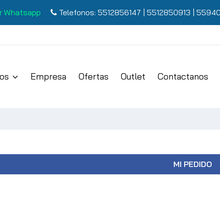
r Whatsapp
Telefonos:
5512856147
|
5512850913
|
55940
os
Empresa
Ofertas
Outlet
Contactanos
MI PEDIDO