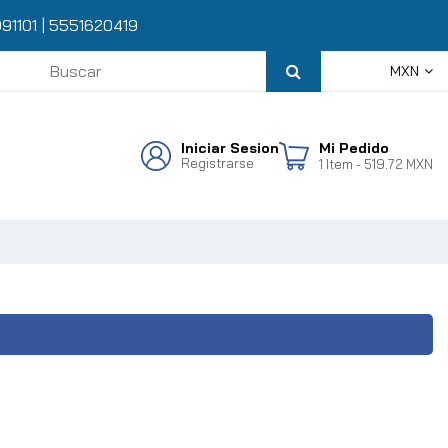
91101
|
5551620419
MXN
Iniciar Sesion
Mi Pedido
Registrarse
1
Item
- 519.72 MXN