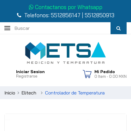
Contactanos por Whatsapp
Telefonos:
5512856147
|
5512850913
Iniciar Sesion
Mi Pedido
Registrarse
0
Item
- 0.00 MXN
Inicio
Elitech
Controlador de Temperatura